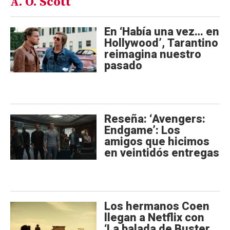
A. O. Scott
En ‘Había una vez… en
Hollywood’, Tarantino
reimagina nuestro
pasado
Reseña: ‘Avengers:
Endgame’: Los
amigos que hicimos
en veintidós entregas
Los hermanos Coen
llegan a Netflix con
‘La balada de Buster