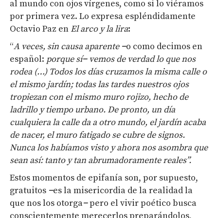
al mundo con ojos vírgenes, como si lo viéramos
por primera vez. Lo expresa espléndidamente
Octavio Paz en
El arco y la lira
:
“
A veces, sin causa aparente
−
o como decimos en
español:
porque sí
−
vemos de verdad lo que nos
rodea (…) Todos los días cruzamos la misma calle o
el mismo jardín; todas las tardes nuestros ojos
tropiezan con el mismo muro rojizo, hecho de
ladrillo y tiempo urbano. De pronto, un día
cualquiera la calle da a otro mundo, el jardín acaba
de nacer, el muro fatigado se cubre de signos.
Nunca los habíamos visto y ahora nos asombra que
sean así: tanto y tan abrumadoramente reales”.
Estos momentos de epifanía son, por supuesto,
gratuitos
−
es la misericordia de la realidad la
que nos los otorga
−
pero el vivir poético busca
conscientemente merecerlos preparándolos,