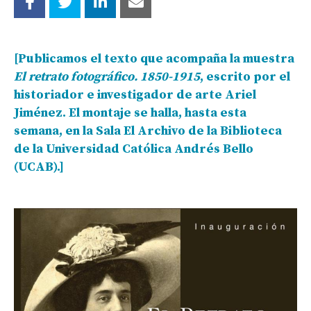
[
Publicamos el texto que acompaña la muestra
El retrato fotográfico. 1850-1915
, escrito por el
historiador e investigador de arte Ariel
Jiménez. El montaje se halla, hasta esta
semana, en la Sala El Archivo de la Biblioteca
de la Universidad Católica Andrés Bello
(UCAB).
]