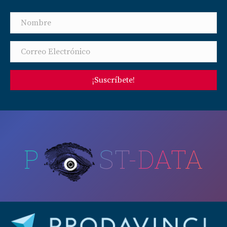
¡Suscríbete!
P
ST-DATA