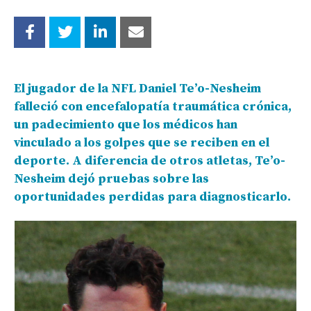
El jugador de la NFL Daniel Te’o-Nesheim
falleció con encefalopatía traumática crónica,
un padecimiento que los médicos han
vinculado a los golpes que se reciben en el
deporte. A diferencia de otros atletas, Te’o-
Nesheim dejó pruebas sobre las
oportunidades perdidas para diagnosticarlo.