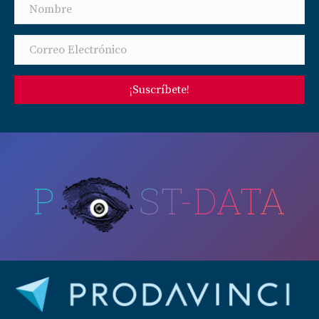
¡Suscríbete!
P
ST-DATA