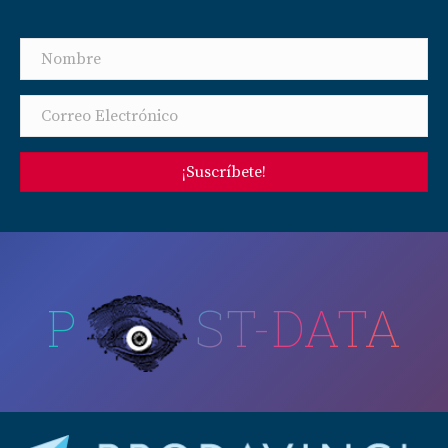
¡Suscríbete!
P
ST-DATA