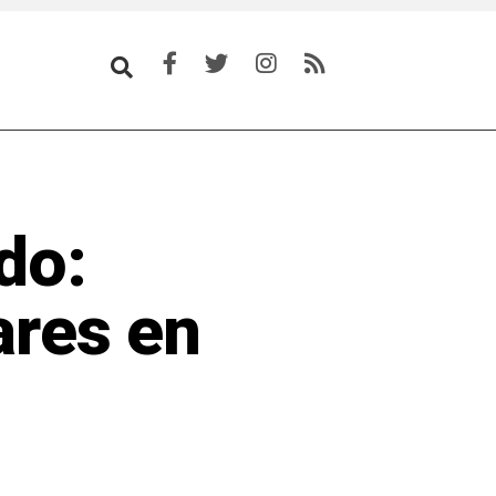
do:
ares en