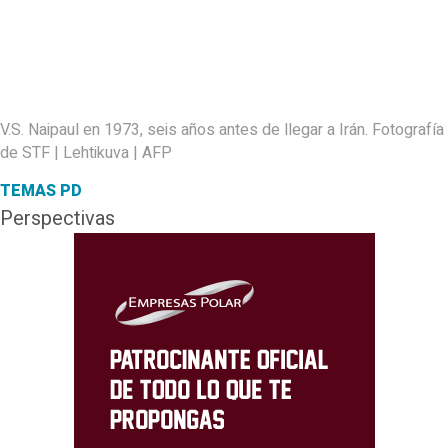
V.S. Naipaul en 1973, seis años antes de llegar a Irán. Fotografía
de STF | Lehtikuva | AFP
TEMAS PD
Perspectivas