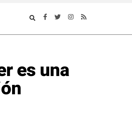
er es una
ión