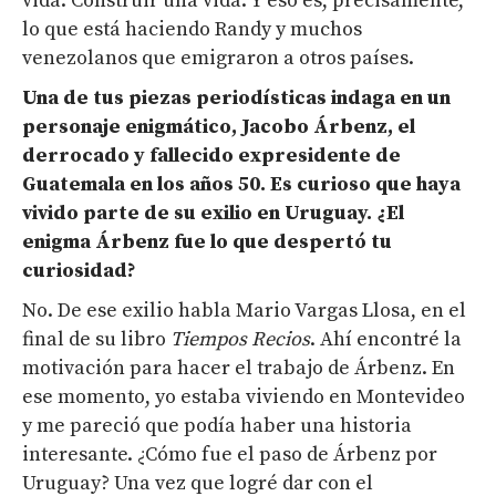
vida. Construir una vida. Y eso es, precisamente,
lo que está haciendo Randy y muchos
venezolanos que emigraron a otros países.
Un
a
de tus piezas periodísticas indaga en un
personaje enigmático, Jacobo Árbenz, el
derrocado
y fallecido ex
presidente de
Guatemala en los años 50.
Es curioso que haya
vivido parte de su exilio en Uruguay.
¿El
enigma Árbenz fue lo que
despertó tu
curiosidad
?
No. De ese exilio habla Mario Vargas Llosa, en el
final de su libro
Tiempos Recios
. Ahí encontré la
motivación para hacer el trabajo de Árbenz. En
ese momento, yo estaba viviendo en Montevideo
y me pareció que podía haber una historia
interesante. ¿Cómo fue el paso de Árbenz por
Uruguay? Una vez que logré dar con el