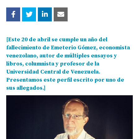
[Este 20 de abril se cumple un año del
fallecimiento de Emeterio Gómez, economista
venezolano
, autor de múltiples ensayos y
libros, columnista y profesor de la
Universidad Central de Venezuela.
Presentamos este perfil escrito por uno de
sus allegados.]