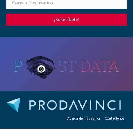
¡Suscríbete!
P
ST-DATA
Acerca de Prodavinci
Contáctenos