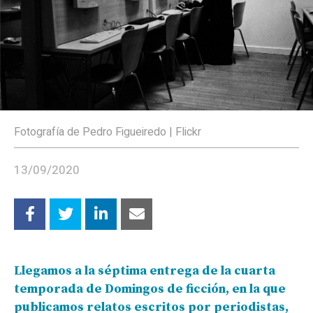
Fotografía de Pedro Figueiredo | Flickr
13/09/2020
Llegamos a la séptima entrega de la cuarta
temporada de Domingos de ficción, en la que
publicamos relatos escritos por periodistas,