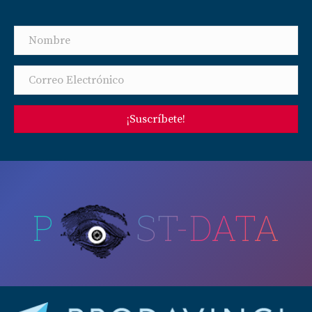
¡Suscríbete!
P
ST-DATA