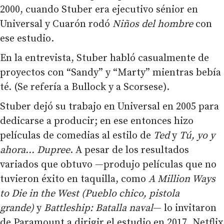
2000, cuando Stuber era ejecutivo sénior en
Universal y Cuarón rodó
Niños del hombre
con
ese estudio.
En la entrevista, Stuber habló casualmente de
proyectos con “Sandy” y “Marty” mientras bebía
té. (Se refería a Bullock y a Scorsese).
Stuber dejó su trabajo en Universal en 2005 para
dedicarse a producir; en ese entonces hizo
películas de comedias al estilo de
Ted
y
Tú, yo y
ahora… Dupree
. A pesar de los resultados
variados que obtuvo —produjo películas que no
tuvieron éxito en taquilla, como
A Million Ways
to Die in the West (Pueblo chico, pistola
grande)
y
Battleship: Batalla naval
— lo invitaron
de Paramount a dirigir el estudio en 2017. Netflix