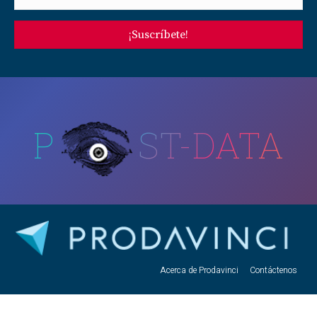
¡Suscríbete!
P
ST-DATA
Acerca de Prodavinci
Contáctenos