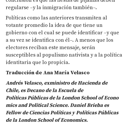
conclusión es que las fiestas de pijamas deben
regularse –y la inmigración también–.
Políticas como las anteriores transmiten al
votante promedio la idea de que tiene un
gobierno con el cual se puede identificar –y que
a su vez se identifica con él–. A menos que los
electores reciban este mensaje, serán
susceptibles al populismo nativista y a la política
identitaria que lo propicia.
Traducción de Ana María Velasco
Andrés
Velasco
,
exministro
de Hacienda de
Chile,
es
Decano
de
la
Escuela
de
Políticas
Públicas
de
la
London
School
of
Econo
mics
and
Political
Science
. Daniel
Brieba
es
Fellow
de
C
iencias
P
olíticas y
P
olíticas
P
úblicas
de la London
School
of
Economics
.