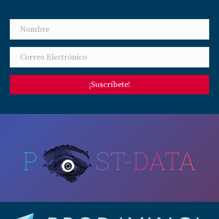
¡Suscríbete!
P
ST-DATA