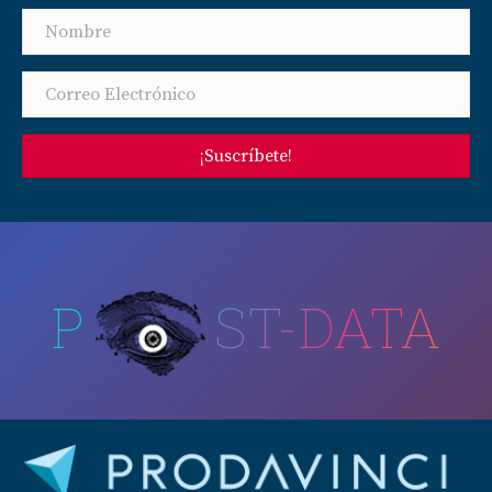
¡Suscríbete!
P
ST-DATA