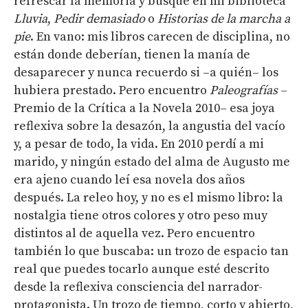
refrescar la memoria y busqué en mi biblioteca
Lluvia
,
Pedir demasiado
o
Historias de la marcha a
pie
. En vano: mis libros carecen de disciplina, no
están donde deberían, tienen la manía de
desaparecer y nunca recuerdo si –a quién– los
hubiera prestado. Pero encuentro
Paleografías
–
Premio de la Crítica a la Novela 2010– esa joya
reflexiva sobre la desazón, la angustia del vacío
y, a pesar de todo, la vida. En 2010 perdí a mi
marido, y ningún estado del alma de Augusto me
era ajeno cuando leí esa novela dos años
después. La releo hoy, y no es el mismo libro: la
nostalgia tiene otros colores y otro peso muy
distintos al de aquella vez. Pero encuentro
también lo que buscaba: un trozo de espacio tan
real que puedes tocarlo aunque esté descrito
desde la reflexiva consciencia del narrador-
protagonista. Un trozo de tiempo, corto y abierto,