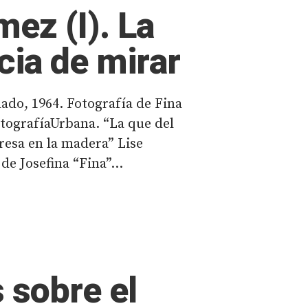
ez (I). La
cia de mirar
lado, 1964. Fotografía de Fina
ografíaUrbana. “La que del
resa en la madera” Lise
e Josefina “Fina”...
 sobre el