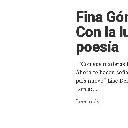
Fina Góm
Con la l
poesía
“Con sus maderas f
Ahora te hacen soña
país nuevo” Lise De
Lorca:...
Leer más