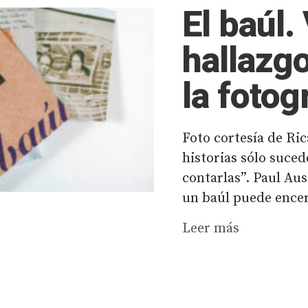
El baúl.
hallazgo
la fotog
Foto cortesía de Ri
historias sólo suce
contarlas”. Paul Au
un baúl puede encer
Leer más