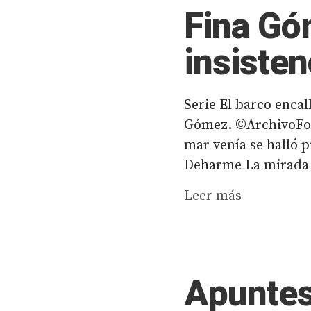
Fina Góm
insisten
Serie El barco encal
Gómez. ©ArchivoFot
mar venía se halló p
Deharme La mirada d
Leer más
Apuntes