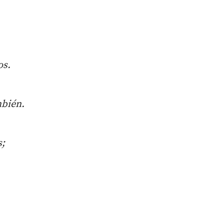
os.
mbi
é
n.
s;