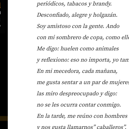
peri
ódicos, tabacos y brandy.
Desconfiado, alegre y holgaz
án.
Soy amistoso con la gente. Ando
con mi sombrero de copa, como ell
Me digo: huelen como animales
y reflexiono: eso no importa, yo ta
En mi mecedora, cada mañ
ana,
me gusta sentar a un par de mujere
las miro despreocupado y digo:
no se les ocurra contar conmigo.
En la tarde, me re
ú
no con hombres
y nos gusta llamarnos
”
caballeros
”,