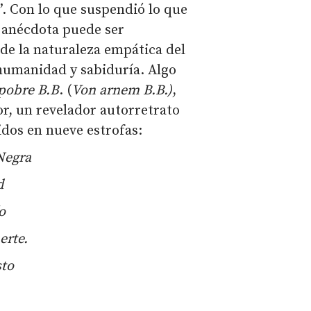
”. Con lo que suspendió lo que
a anécdota puede ser
 de la naturaleza empática del
humanidad y sabiduría. Algo
pobre B.B
. (
Von arnem B.B.)
,
r, un revelador autorretrato
uidos en nueve estrofas:
 Negra
d
o
erte.
sto