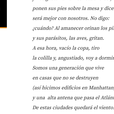
ponen sus pies sobre la mesa y dice
será
mejor con nosotros. No digo:
¿cu
á
ndo? Al amanecer orinan los p
y sus par
á
sitos, las aves, gritan.
A esa hora, vac
í
o la copa, tiro
la colilla y, angustiado, voy a dormir
Somos una generació
n
que vive
en casas que no se destruyen
(así
hicimos edificios
en Manhattan
y
una alta antena que pasa el Atl
á
n
De estas ciudades quedar
á
el viento