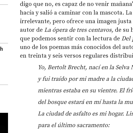
digo que no, es capaz de no venir mañana
hacía y salió a caminar con la mascota. L
irrelevante, pero ofrece una imagen justa
autor de
La
ópera de tres centavos,
de su 
que podemos sentir con la lectura de
Del 
uno de los poemas más conocidos del auto
ph
en treinta y seis versos regulares distrib
Yo, Bertolt Brecht, nací
en la Selva
y fui tra
í
do por mi madre a la ciuda
mientras estaba en su vientre. El fr
í
del bosque estar
á en mí
hasta la mu
La ciudad de asfalto es mi hogar. Li
para el
ú
ltimo sacramento: