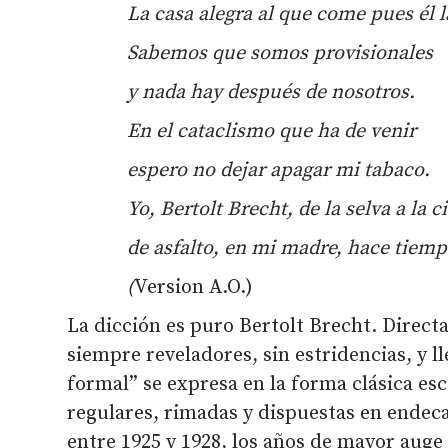
La casa alegra al que come pues
é
l
Sabemos que somos provisionales
y nada hay despu
é
s de nosotros.
En el cataclismo que ha de venir
espero no dejar apagar mi tabaco.
Yo, Bertolt Brecht, de la selva a la 
de asfalto, en mi madre, hace tiemp
(
Version A.O.)
La dicción es puro Bertolt Brecht. Directa
siempre reveladores, sin estridencias, y l
formal” se expresa en la forma clásica esc
regulares, rimadas y dispuestas en endecas
entre 1925 y 1928, los años de mayor auge 