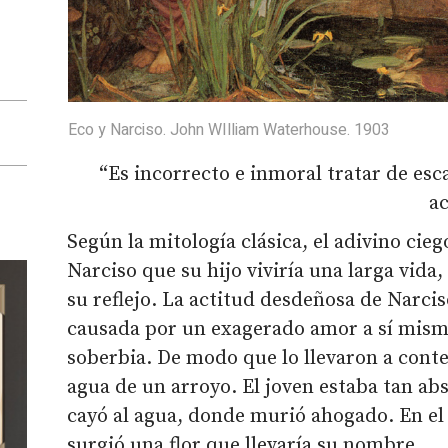
Eco y Narciso. John WIlliam Waterhouse. 1903
“Es incorrecto e inmoral tratar de esc
a
Según la mitología clásica, el adivino cieg
Narciso que su hijo viviría una larga vid
su reflejo. La actitud desdeñosa de Narci
causada por un exagerado amor a sí mismo
soberbia. De modo que lo llevaron a conte
agua de un arroyo. El joven estaba tan ab
cayó al agua, donde murió ahogado. En el 
surgió una flor que llevaría su nombre.