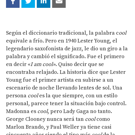
Según el diccionario tradicional, la palabra c
ool
equivale a frío. Pero en 1940 Lester Young, el
legendario saxofonista de jazz, le dio un giro a la
palabra y cambió el significado. Fue el primero
en decir «
I am cool»
. Quiso decir que se
encontraba relajado
.
La historia dice que Lester
Young fue el primer artista en subirse a un
escenario de noche llevando lentes de sol. Una
persona
c
ool
es la que siempre, con un estilo
personal, parece tener la situación bajo control.
Madonna es
co
ol
, pero Lady Gaga no tanto.
George Clooney nunca será tan
cool
como
Marlon Brando, y Paul Weller ya tiene casi
cincuenta años siendo el tipo más
cool
de la