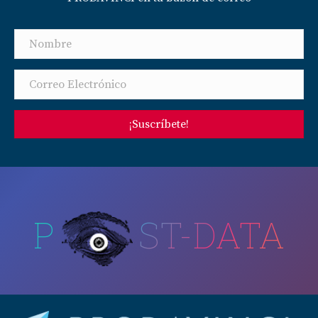
¡Suscríbete!
P
ST-DATA