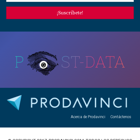
¡Suscríbete!
P
ST-DATA
Acerca de Prodavinci
Contáctenos