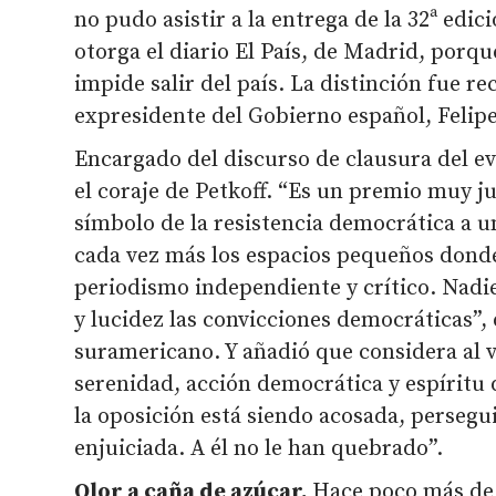
no pudo asistir a la entrega de la 32ª edic
otorga el diario El País, de Madrid, porqu
impide salir del país. La distinción fue re
expresidente del Gobierno español, Felip
Encargado del discurso de clausura del ev
el coraje de Petkoff. “Es un premio muy j
símbolo de la resistencia democrática a 
cada vez más los espacios pequeños dond
periodismo independiente y crítico. Nadie
y lucidez las convicciones democráticas”,
suramericano. Y añadió que considera al 
serenidad, acción democrática y espíritu 
la oposición está siendo acosada, persegu
enjuiciada. A él no le han quebrado”.
Olor a caña de azúcar.
Hace poco más de 