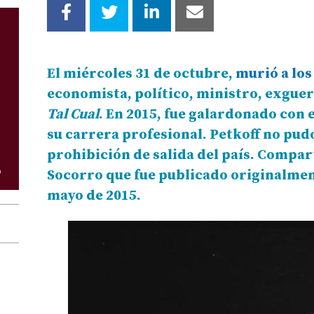
El miércoles 31 de octubre,
murió a los
economista, político, ministro, exguer
Tal Cual
. En 2015, fue galardonado con 
su carrera profesional. Petkoff no pudo
prohibición de salida del país. Compa
Socorro que fue publicado originalmen
mayo de 2015.