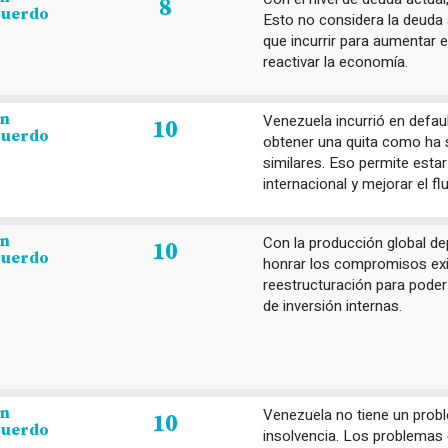
8
cuerdo
Esto no considera la deuda 
que incurrir para aumentar e
reactivar la economía.
en
Venezuela incurrió en defaul
10
cuerdo
obtener una quita como ha 
similares. Eso permite estar
internacional y mejorar el fl
en
Con la producción global de
10
cuerdo
honrar los compromisos exis
reestructuración para poder
de inversión internas.
en
Venezuela no tiene un probl
10
cuerdo
insolvencia. Los problemas 