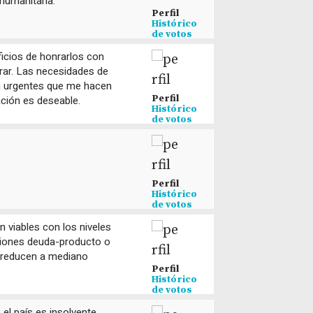
 humanitaria.
Perfil
Histórico
de votos
icios de honrarlos con
urar. Las necesidades de
n urgentes que me hacen
Perfil
ción es deseable.
Histórico
de votos
Perfil
Histórico
de votos
n viables con los niveles
aciones deuda-producto o
 reducen a mediano
Perfil
Histórico
de votos
 el país es insolvente.