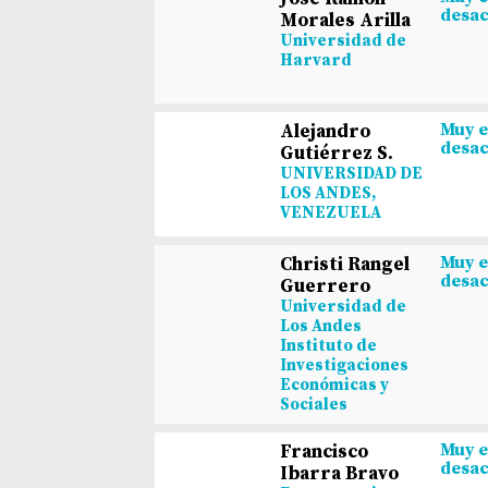
desa
Morales Arilla
Universidad de
Harvard
Muy 
Alejandro
desa
Gutiérrez S.
UNIVERSIDAD DE
LOS ANDES,
VENEZUELA
Muy 
Christi Rangel
desa
Guerrero
Universidad de
Los Andes
Instituto de
Investigaciones
Económicas y
Sociales
Muy 
Francisco
desa
Ibarra Bravo