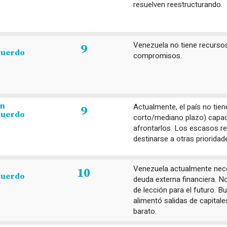
resuelven reestructurando.
Venezuela no tiene recurso
9
cuerdo
compromisos.
en
Actualmente, el país no tien
9
cuerdo
corto/mediano plazo) capac
afrontarlos. Los escasos re
destinarse a otras prioridad
Venezuela actualmente nece
10
cuerdo
deuda externa financiera. No
de lección para el futuro. 
alimentó salidas de capital
barato.