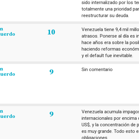
sido internalizado por los 
totalmente una prioridad pa
reestructurar su deuda.
en
Venezuela tiene 9,4 mil mill
10
cuerdo
atrasos. Ponerse al día es i
hace años era sobre la posibi
haciendo reformas económi
y el default fue inevitable.
en
Sin comentario
9
cuerdo
en
Venezuela acumula impagos
9
cuerdo
internacionales por encima 
US$, y la concentración de 
es muy grande. Todo esto es 
obligaciones.