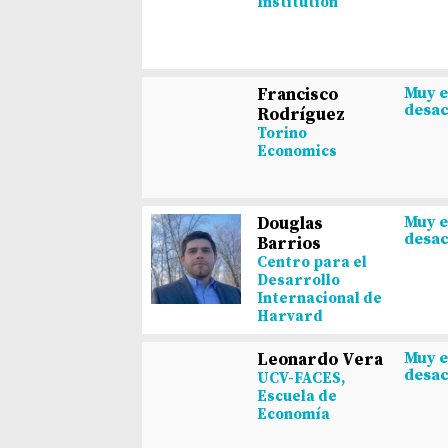
Institution
Muy 
Francisco
desa
Rodríguez
Torino
Economics
Muy 
Douglas
desa
Barrios
Centro para el
Desarrollo
Internacional de
Harvard
Muy 
Leonardo Vera
desa
UCV-FACES,
Escuela de
Economía