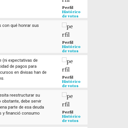
Perfil
Histórico
de votos
s con qué honrar sus
Perfil
Histórico
de votos
e (ni expectativas de
idad de pagos para
cursos en divisas han de
Perfil
es.
Histórico
de votos
sita reestructurar su
 obstante, debe servir
Buena parte de esa deuda
Perfil
es y financió consumo
Histórico
de votos