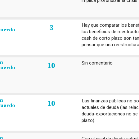
implica profundizar la crisis
Hay que comparar los benef
3
cuerdo
los beneficios de reestruct
cash de corto plazo son ta
pensar que una reestructura
en
Sin comentario
10
cuerdo
en
Las finanzas públicas no so
10
cuerdo
actuales de deuda (las rel
deuda-exportaciones no se
plazo).
en
Con el nivel de deuda actual,