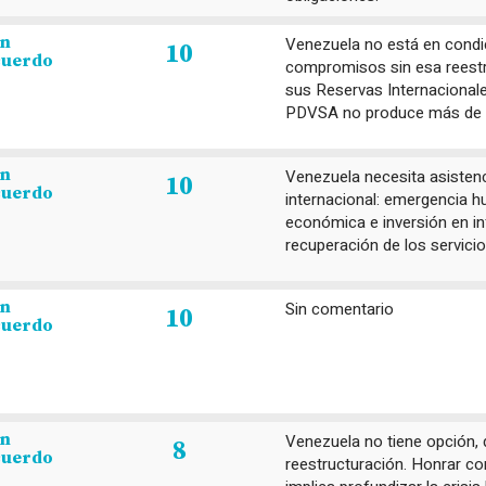
en
Venezuela no está en condi
10
cuerdo
compromisos sin esa reestr
sus Reservas Internacionale
PDVSA no produce más de 
en
Venezuela necesita asistenc
10
cuerdo
internacional: emergencia hu
económica e inversión en in
recuperación de los servicio
en
Sin comentario
10
cuerdo
en
Venezuela no tiene opción, 
8
cuerdo
reestructuración. Honrar c