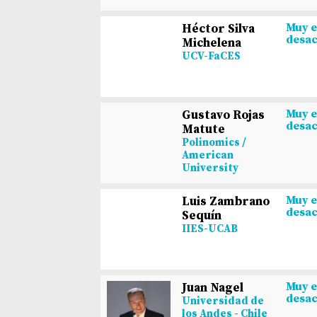
Muy 
Héctor Silva
desa
Michelena
UCV-FaCES
Muy 
Gustavo Rojas
desa
Matute
Polinomics /
American
University
Muy 
Luis Zambrano
desa
Sequín
IIES-UCAB
Muy 
Juan Nagel
desa
Universidad de
los Andes - Chile