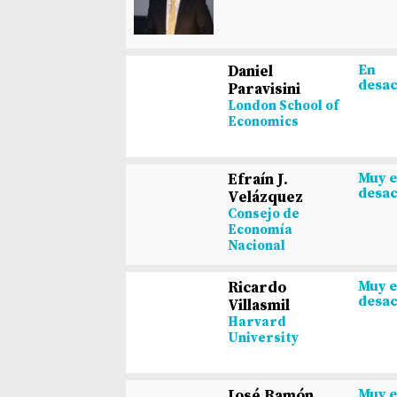
En
Daniel
desa
Paravisini
London School of
Economics
Muy 
Efraín J.
desa
Velázquez
Consejo de
Economía
Nacional
Muy 
Ricardo
desa
Villasmil
Harvard
University
Muy 
José Ramón