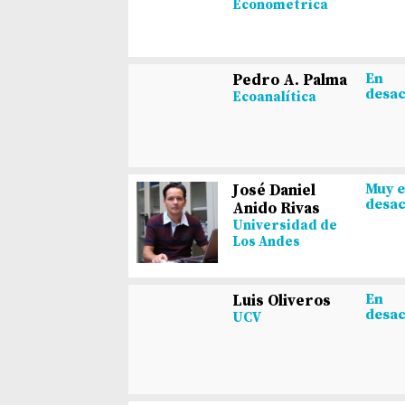
Econometrica
En
Pedro A. Palma
desa
Ecoanalítica
Muy 
José Daniel
desa
Anido Rivas
Universidad de
Los Andes
En
Luis Oliveros
desa
UCV