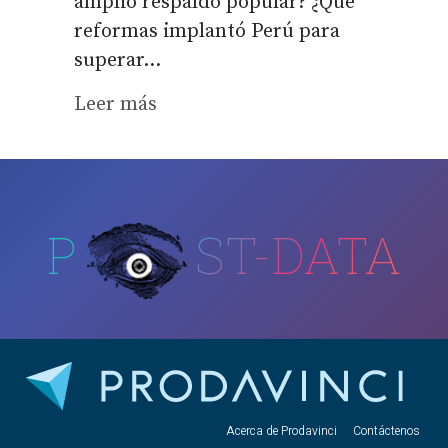
amplio respaldo popular? ¿Qué
reformas implantó Perú para
superar...
Leer más
P
ST-DATA
Acerca de Prodavinci
Contáctenos