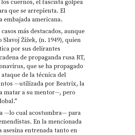
 los cuernos, el fascista golpea
ara que se arrepienta. El
la embajada americana.
s casos más destacados, aunque
o Slavoj Žižek, (n. 1949), quien
ica por sus delirantes
a cadena de propaganda rusa RT,
ronavirus, que se ha propagado
ataque de la técnica del
ntos —utilizada por Beatrix, la
ra matar a su mentor—, pero
lobal.”
ica —lo cual acostumbra— para
remendistas. En la mencionada
na asesina entrenada tanto en