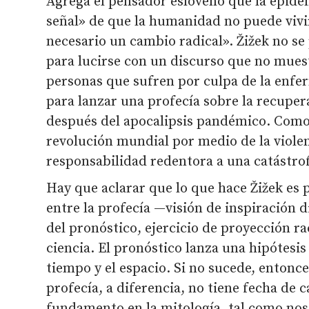
Agrega el pensador esloveno que la epide
señal» de que la humanidad no puede viv
necesario un cambio radical». Žižek no se
para lucirse con un discurso que no mue
personas que sufren por culpa de la enf
para lanzar una profecía sobre la recuper
después del apocalipsis pandémico. Como n
revolución mundial por medio de la violen
responsabilidad redentora a una catástrof
Hay que aclarar que lo que hace Žižek es p
entre la profecía —visión de inspiración d
del pronóstico, ejercicio de proyección ra
ciencia. El pronóstico lanza una hipótesi
tiempo y el espacio. Si no sucede, entonce
profecía, a diferencia, no tiene fecha de 
fundamento en la mitología, tal como nos