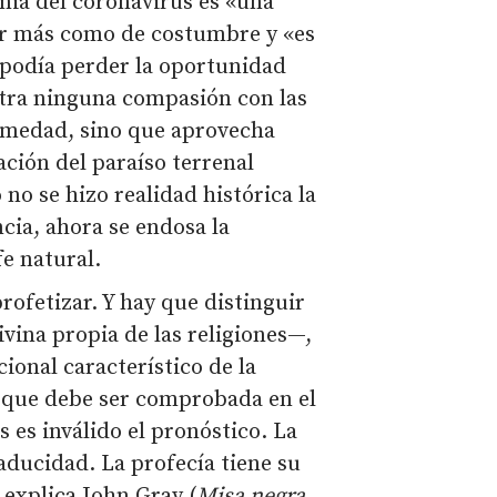
mia del coronavirus es «una
ir más como de costumbre y «es
 podía perder la oportunidad
stra ninguna compasión con las
ermedad, sino que aprovecha
ación del paraíso terrenal
o se hizo realidad histórica la
cia, ahora se endosa la
e natural.
rofetizar. Y hay que distinguir
ivina propia de las religiones—,
cional característico de la
s que debe ser comprobada en el
s es inválido el pronóstico. La
caducidad. La profecía tiene su
 explica John Gray (
Misa negra
,