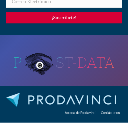
¡Suscríbete!
P
ST-DATA
Acerca de Prodavinci
Contáctenos