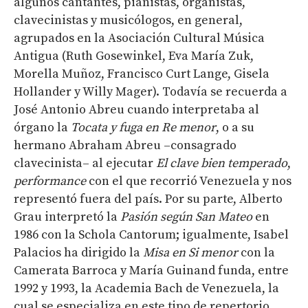
algunos cantantes, pianistas, organistas,
clavecinistas y musicólogos, en general,
agrupados en la Asociación Cultural Música
Antigua (Ruth Gosewinkel, Eva María Zuk,
Morella Muñoz, Francisco Curt Lange, Gisela
Hollander y Willy Mager). Todavía se recuerda a
José Antonio Abreu cuando interpretaba al
órgano la
Tocata y fuga en Re menor
, o a su
hermano Abraham Abreu –consagrado
clavecinista– al ejecutar
El
clave bien temperado
,
performance
con el que recorrió Venezuela y nos
representó fuera del país. Por su parte, Alberto
Grau interpretó la
Pasión según San Mateo
en
1986 con la Schola Cantorum; igualmente, Isabel
Palacios ha dirigido la
Misa en Si menor
con la
Camerata Barroca y María Guinand funda, entre
1992 y 1993, la Academia Bach de Venezuela, la
cual se especializa en este tipo de repertorio