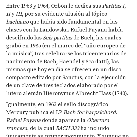
Entre 1963 y 1964, Orbón le dedica sus
Partitas I
,
II
y
III
, por su evidente alusión al tópico
bachiano
que había sido fundamental en las
clases con la Landowska. Rafael Puyana había
descifrado las
Seis partitas
de Bach, las cuales
grabó en 1985 (en el marco del “año europeo de
la música”, tras celebrarse los tricentenarios de
nacimiento de Bach, Haendel y Scarlatti), las
mismas que hoy en día se ofrecen en un disco
compacto editado por Sanctus, con la ejecución
de un clave de tres teclados elaborado por el
lutero alemán Hieronymus Albrecht Hass (1740).
Igualmente, en 1963 el sello discográfico
Mercury publica el LP
Bach for harpsichord.
Rafael Puyana
donde aparece la
Obertura
francesa
, de la cual
BACH 333
ha incluido
únicamente su primer movimiento. Y aunque no