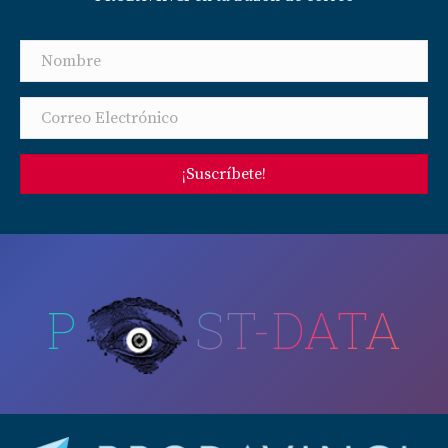
¡Suscríbete!
P
ST-DATA