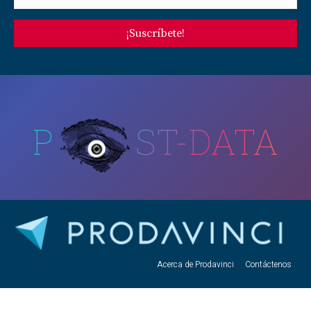
¡Suscríbete!
P
ST-DATA
Acerca de Prodavinci
Contáctenos