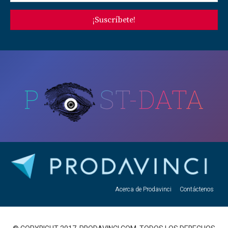
¡Suscríbete!
P
ST-DATA
Acerca de Prodavinci
Contáctenos