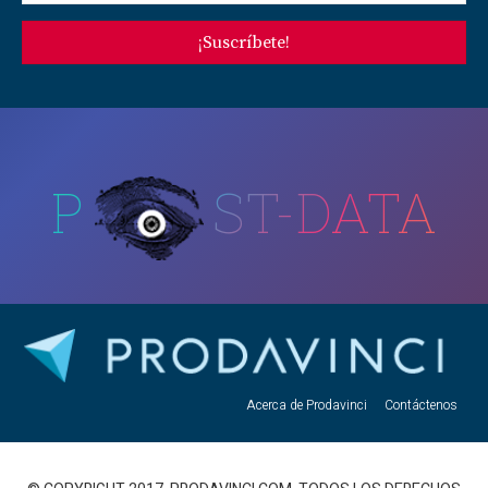
¡Suscríbete!
P
ST-DATA
Acerca de Prodavinci
Contáctenos