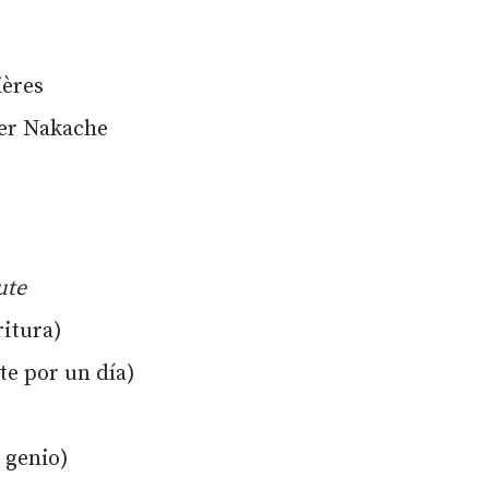
ières
ier Nakache
ute
ritura)
e por un día)
 genio)