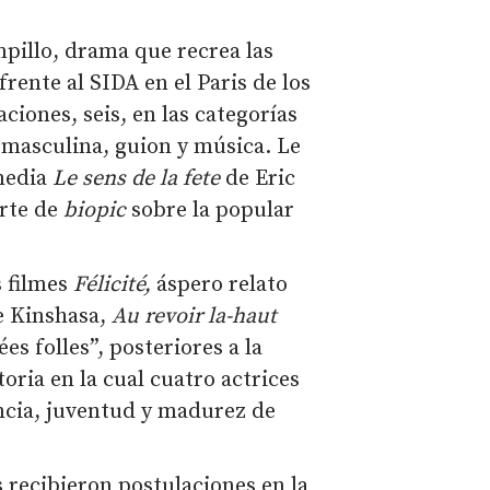
illo, drama que recrea las
frente al SIDA en el Paris de los
iones, seis, en las categorías
n masculina, guion y música. Le
media
Le sens de la fete
de Eric
erte de
biopic
sobre la popular
s filmes
Félicité,
áspero relato
de Kinshasa,
Au revoir la-haut
es folles”, posteriores a la
storia en la cual cuatro actrices
encia, juventud y madurez de
s recibieron postulaciones en la