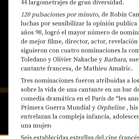
44 largometrajes de gran diversidad.
120 pulsaciones por minuto,
de Robin Camp
luchas por sensibilizar la opinión publica 
años 90, logró el mayor número de nominac
de mejor filme, director, actor, revelació
siguieron con cuatro nominaciones la co
Toledano y Olivier Nakache y
Barbara
, su
cantante francesa, de Mathieu Amalric.
Tres nominaciones fueron atribuidas a lo
sobre la vida de una cantante en un bar 
comedia dramática en el París de “les anné
Primera Guerra Mundial y
Orpheline
, hi
entrelazan la compleja infancia, adolesc
una mujer
.
Seis establecidas estrellas del cine francé