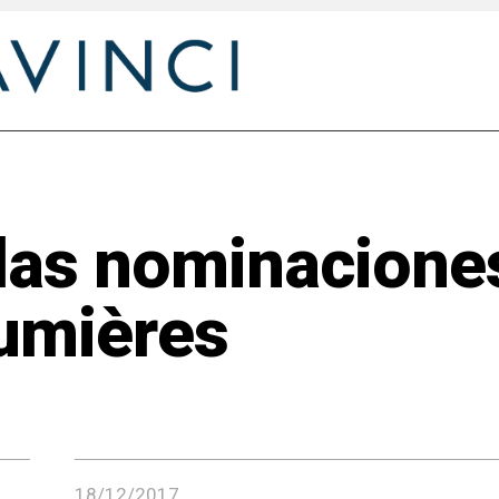
las nominaciones
umières
18/12/2017