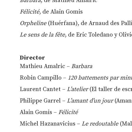
Barbara
, de Mathieu Amalric
Félicité
, de Alain Gomis
Orpheline
(Huérfana), de Arnaud des Pall
Le sens de la fête
, de Eric Toledano y Oliv
Director
Mathieu Amalric –
Barbara
Robin Campillo –
120 battements par min
Laurent Cantet –
L’atelier
(El taller de esc
Philippe Garrel –
L’amant d’un jour
(Amant
Alain Gomis –
Félicité
Michel Hazanavicius –
Le redoutable
(Mal