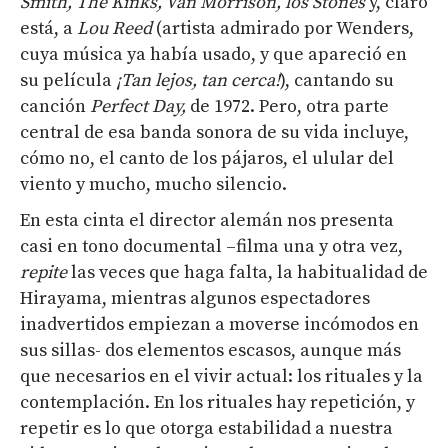
Smith,
The
Kinks
, Van Morrison, los
Stones
y, claro
está, a
Lou Reed
(artista admirado por Wenders,
cuya música ya había usado, y que apareció en
su película
¡Tan lejos, tan cerca!
), cantando su
canción
Perfect
Day
,
de 1972. Pero, otra parte
central de esa banda sonora de su vida incluye,
cómo no, el canto de los pájaros, el ulular del
viento y mucho, mucho silencio.
En esta cinta el director alemán nos presenta
casi en tono documental –filma una y otra vez,
repite
las veces que haga falta, la habitualidad de
Hirayama, mientras algunos espectadores
inadvertidos empiezan a moverse incómodos en
sus sillas- dos elementos escasos, aunque más
que necesarios en el vivir actual: los rituales y la
contemplación. En los rituales hay repetición, y
repetir es lo que otorga estabilidad a nuestra