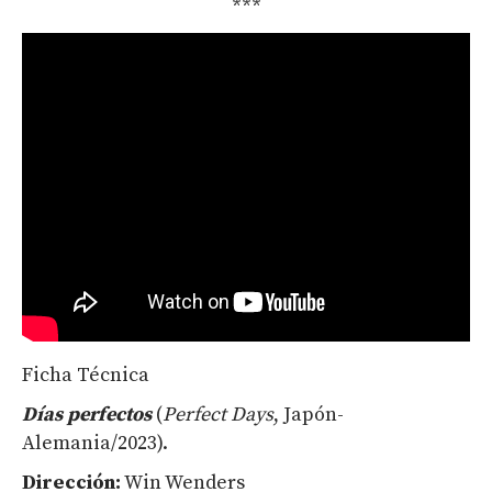
***
Ficha Técnica
Días perfectos
(
Perfect
Days
, Japón-
Alemania/2023).
Dirección
:
Win Wenders