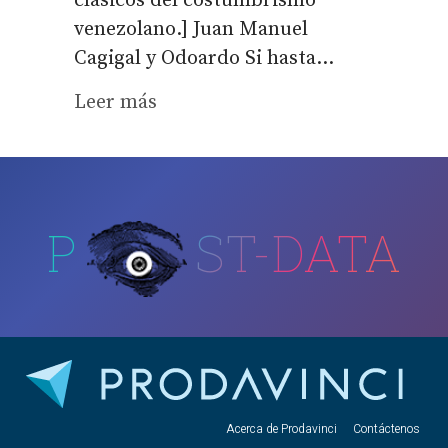
clásicos del costumbrismo
venezolano.] Juan Manuel
Cagigal y Odoardo Si hasta...
Leer más
P
ST-DATA
Acerca de Prodavinci
Contáctenos