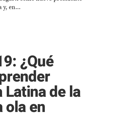
 y, en...
9: ¿Qué
prender
Latina de la
 ola en