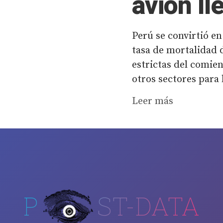
avión ll
Perú se convirtió en
tasa de mortalidad
estrictas del comie
otros sectores para 
Leer más
P
ST-DATA