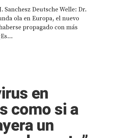
J. Sanchesz Deutsche Welle: Dr.
gunda ola en Europa, el nuevo
 haberse propagado con más
Es...
irus en
Es como si a
ayera un