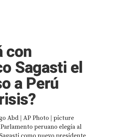
á con
o Sagasti el
o a Perú
risis?
go Abd | AP Photo | picture
l Parlamento peruano elegía al
 Sagasti como nuevo presidente