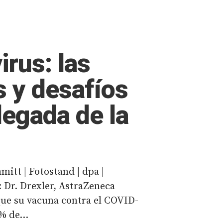
rus: las
s y desafíos
llegada de la
mitt | Fotostand | dpa |
: Dr. Drexler, AstraZeneca
ue su vacuna contra el COVID-
% de...