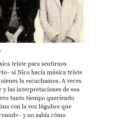
r
ca triste para sentirnos
to– si Nico hacía música triste
 quienes la escuchamos. A veces
r y las interpretaciones de sus
levo tanto tiempo queriendo
sima con la voz lúgubre que
ground»– y no sabía cómo