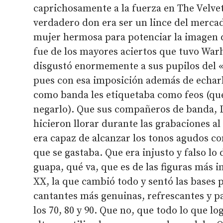
caprichosamente a la fuerza en The Velv
verdadero don era ser un lince del merca
mujer hermosa para potenciar la imagen d
fue de los mayores aciertos que tuvo Warh
disgustó enormemente a sus pupilos del «
pues con esa imposición además de echarle
como banda les etiquetaba como feos (qu
negarlo). Que sus compañeros de banda, L
hicieron llorar durante las grabaciones a
era capaz de alcanzar los tonos agudos c
que se gastaba. Que era injusto y falso l
guapa, qué va, que es de las figuras más i
XX, la que cambió todo y sentó las bases 
cantantes más genuinas, refrescantes y pa
los 70, 80 y 90. Que no, que todo lo que lo