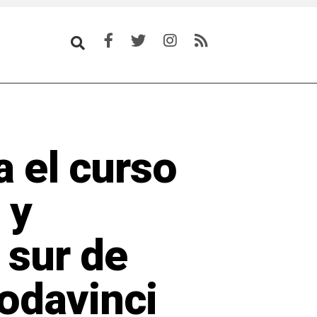
a el curso
 y
 sur de
odavinci