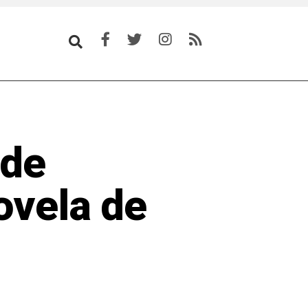
 de
ovela de