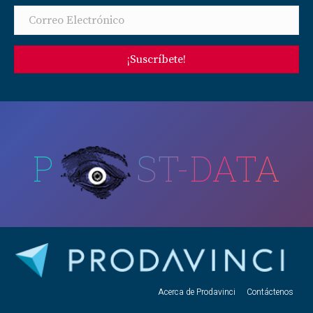
¡Suscríbete!
P
ST-DATA
Acerca de Prodavinci
Contáctenos