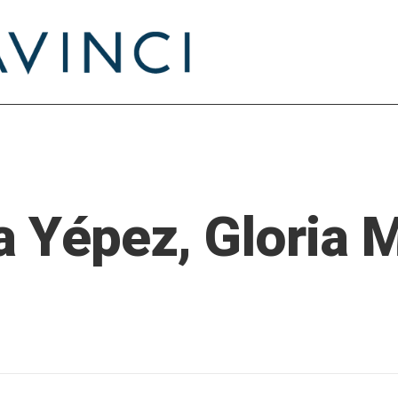
a Yépez
,
Gloria 