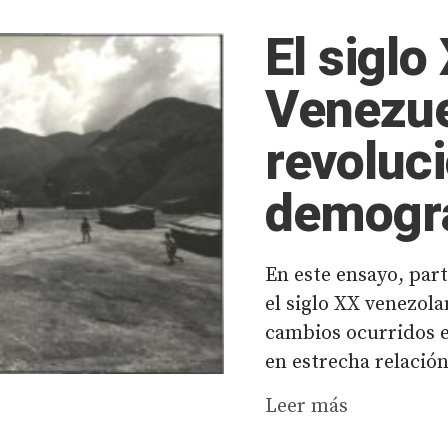
El siglo
Venezue
revoluc
demográ
En este ensayo, par
el siglo XX venezola
cambios ocurridos en
en estrecha relación
Leer más