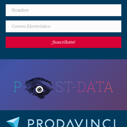
¡Suscríbete!
P
ST-DATA