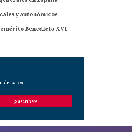
 generales en España
ocales y autonómicos
a emérito Benedicto XVI
n de correo
¡Suscríbete!