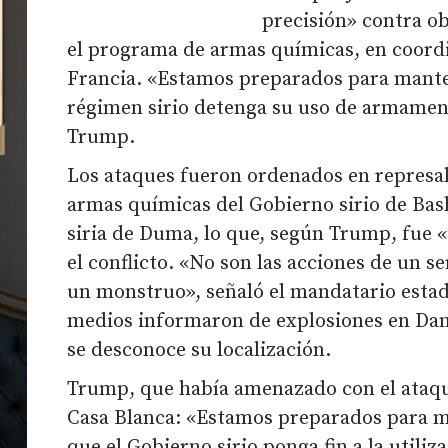
precisión» contra ob
el programa de armas químicas, en coordi
Francia. «Estamos preparados para manten
régimen sirio detenga su uso de armamen
Trump.
Los ataques fueron ordenados en represal
armas químicas del Gobierno sirio de Bash
siria de Duma, lo que, según Trump, fue «
el conflicto. «No son las acciones de un 
un monstruo», señaló el mandatario estad
medios informaron de explosiones en Da
se desconoce su localización.
Trump, que había amenazado con el ataque
Casa Blanca: «Estamos preparados para m
que el Gobierno sirio ponga fin a la utili