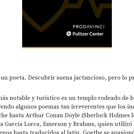
un poeta. Descubrir suena jactancioso, pero lo pr
 más notable y turístico es un templo rodeado de 
yendo algunos poemas tan irreverentes que los in
he hasta Arthur Conan Doyle (Sherlock Holmes lo 
 a García Lorca, Emerson y Brahms, quien utilizó 
nos hasta traducidos al latín. Goethe se apasionó