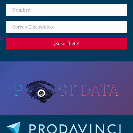
¡Suscríbete!
P
ST-DATA