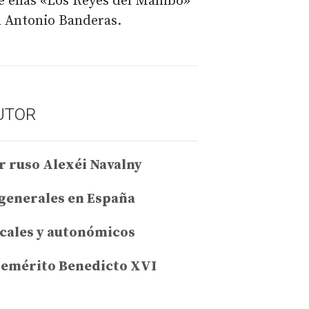
re ellas «Los Reyes del Mambo»
l Antonio Banderas.
UTOR
r ruso Alexéi Navalny
 generales en España
ocales y autonómicos
a emérito Benedicto XVI