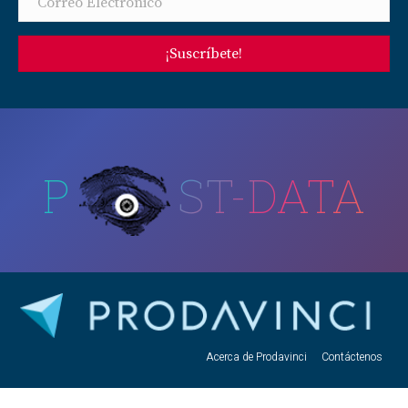
¡Suscríbete!
P
ST-DATA
Acerca de Prodavinci
Contáctenos