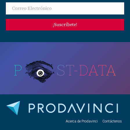
¡Suscríbete!
P
ST-DATA
Acerca de Prodavinci
Contáctenos